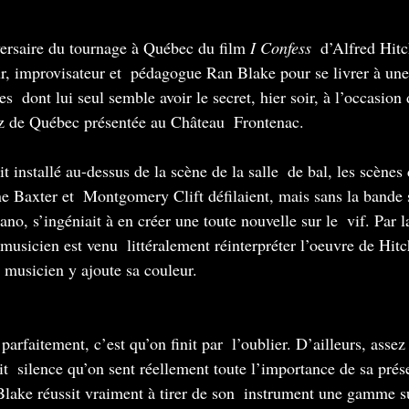
ersaire du tournage à Québec du film 
I Confess
  d’Alfred Hit
r, improvisateur et  pédagogue Ran Blake pour se livrer à une
  dont lui seul semble avoir le secret, hier soir, à l’occasion 
zz de Québec présentée au Château  Frontenac.
t installé au-dessus de la scène de la salle  de bal, les scènes
e Baxter et  Montgomery Clift défilaient, mais sans la bande 
ano, s’ingéniait à en créer une toute nouvelle sur le  vif. Par
 musicien est venu  littéralement réinterpréter l’oeuvre de Hit
le musicien y ajoute sa couleur.
 parfaitement, c’est qu’on finit par  l’oublier. D’ailleurs, asse
it  silence qu’on sent réellement toute l’importance de sa prése
 Blake réussit vraiment à tirer de son  instrument une gamme s