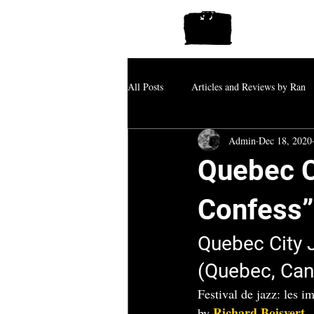
All Posts
Articles and Reviews by Ran
Admin
Dec 18, 2020
Quebec Ci
Confess”
Quebec City J
(Quebec, Can
Festival de jazz: les 
Richard Boisvert
by 