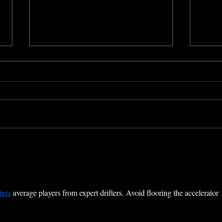
Toucy International Jazz
Sara
Festival w/ Ze Big Band and
Duo 
Ricky Ford (2012)
ters
 average players from expert drifters. Avoid flooring the accelerator 