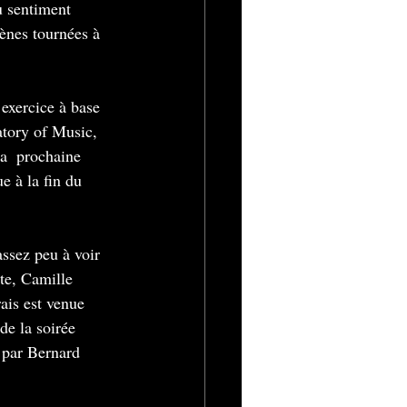
du sentiment  
ènes tournées à 
exercice à base 
tory of Music, 
a  prochaine 
e à la fin du 
assez peu à voir 
te, Camille 
rais est venue 
de la soirée 
 par Bernard  