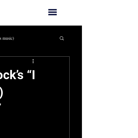
s music)
ck’s “I
)
 