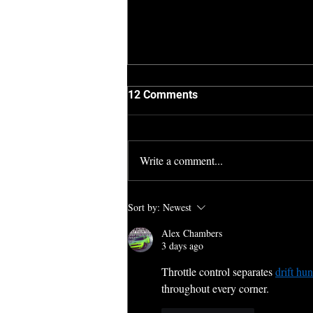
12 Comments
Write a comment...
Town and Country (2017)
Sort by:
Newest
Alex Chambers
3 days ago
Throttle control separates 
drift hun
throughout every corner.