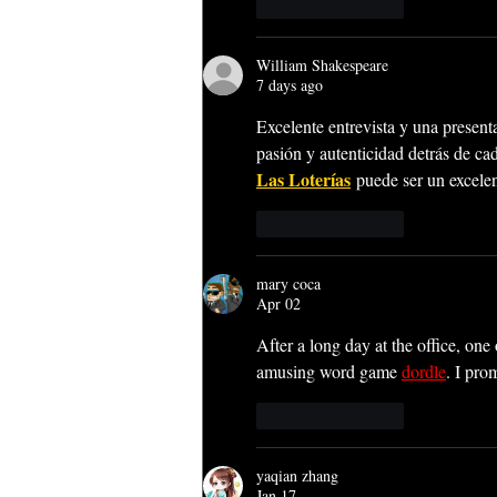
Like
Reply
William Shakespeare
7 days ago
Excelente entrevista y una presen
pasión y autenticidad detrás de ca
Las Loterías
 puede ser un excele
Like
Reply
mary coca
Apr 02
After a long day at the office, one
amusing word game 
dordle
. I pro
Like
Reply
yaqian zhang
Jan 17