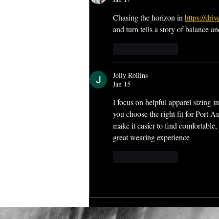
Chasing the horizon in 
https://dr
and turn tells a story of balance an
Like
Reply
Jolly Rollins
Jan 15
I focus on helpful apparel sizing i
you choose the right fit for Port 
make it easier to find comfortable,
great wearing experience
Like
Reply