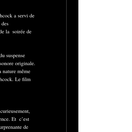
chcock a servi de 
 des 
de la  soirée de 
 du suspense 
sonore originale. 
 la nature même 
chcock. Le film 
z curieusement, 
nce. Et  c’est 
urprenante de 