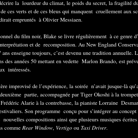
 décrire la  lourdeur du climat, le poids du secret, la fragilité 
de ces verts et de ces bleus qui manquent  cruellement aux sc
dirait empruntés  à Olivier Messiaen.
nnel du film noir, Blake se livre régulièrement  à ce genre d’
interprétation et de  recomposition. Au New England Conserva
 ans enseigne toujours, c’est devenu une tradition annuelle. L
lms des années 50 mettant en vedette  Marlon Brando, est prévu
x  intéressés.
ère improvisé de l’expérience, la soirée  n’avait jusque-là qu’
n deuxième  partie, accompagnée par Tiger Okoshi à la trompet
et Frédéric Alarie à la contrebasse, la pianiste Lorraine  Desma
festivaliers. Son programme  conçu pour s’intégrer au concept 
  nouvelles compositions ainsi que plusieurs musiques écrites
ms comme 
Rear Window
, 
Vertigo
 ou 
Taxi Driver
.