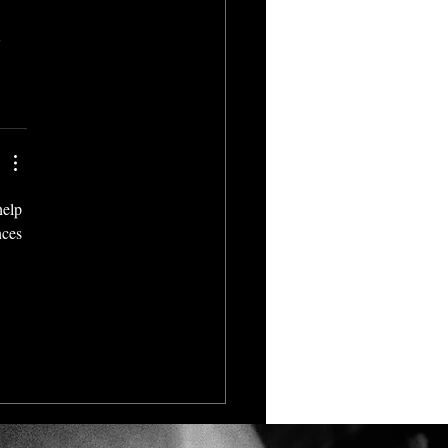
 
help 
nces 
 