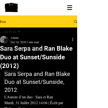
Post
All Posts
Admin
All Posts
Dec 18, 2020
3 min read
Sara Serpa and Ran Blake
Articles and Reviews by Ran
Duo at Sunset/Sunside
NEC
NewsLetters
(2012)
Remembrances
Sara Serpa and Ran Blake 
Reviews (about Ran's music)
Duo at Sunset/Sunside, 
2012
L’Aurore d’un duo : Sara et Ran
Mardi, 31 Juillet 2012 14:04 | Écrit par 