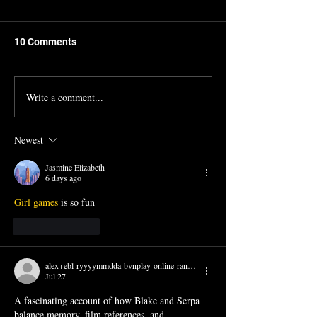
10 Comments
Write a comment...
Quebec City Jazz Festival,
Toucy Internatio
Hitchcock’s “I Confess”
Festival w/ Ze B
(Quebec, Canada) (2012)
and Ricky Ford (
Newest
Jasmine Elizabeth
6 days ago
Girl games
 is so fun
Like
Reply
alex+ebl-ryyyymmdda-bvnplay-online-ranblake-com
Jul 27
A fascinating account of how Blake and Serpa 
balance memory, film references, and 