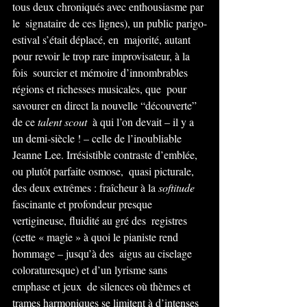
tous deux chroniqués avec enthousiasme par 
le  signataire de ces lignes), un public parigo-
estival s’était déplacé, en  majorité, autant 
pour revoir le trop rare improvisateur, à la 
fois  sourcier et mémoire d’innombrables 
régions et richesses musicales, que  pour 
savourer en direct la nouvelle “découverte” 
de ce 
talent scout
  à qui l’on devait – il y a 
un demi-siècle ! – celle de l’inoubliable  
Jeanne Lee. Irrésistible contraste d’emblée, 
ou plutôt parfaite osmose,  quasi picturale, 
des deux extrêmes : fraîcheur à la 
softitude
fascinante et profondeur presque 
vertigineuse, fluidité au gré des  registres 
(cette « magie » à quoi le pianiste rend 
hommage – jusqu’à des  aigus au ciselage 
coloraturesque) et d’un lyrisme sans 
emphase et jeux  de silences où thèmes et 
trames harmoniques se limitent à d’intenses 