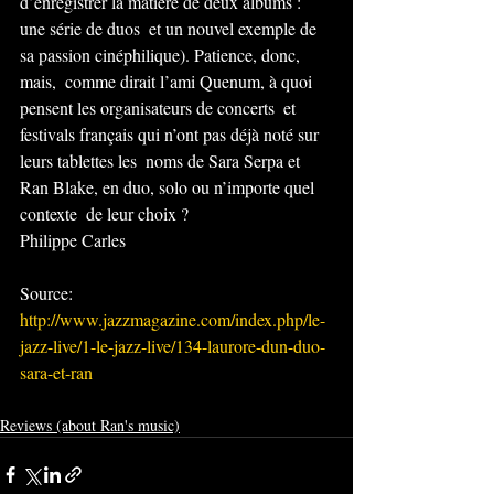
d’enregistrer la matière de deux albums : 
une série de duos  et un nouvel exemple de 
sa passion cinéphilique). Patience, donc, 
mais,  comme dirait l’ami Quenum, à quoi 
pensent les organisateurs de concerts  et 
festivals français qui n’ont pas déjà noté sur 
leurs tablettes les  noms de Sara Serpa et 
Ran Blake, en duo, solo ou n’importe quel 
contexte  de leur choix ?
Philippe Carles
Source: 
http://www.jazzmagazine.com/index.php/le-
jazz-live/1-le-jazz-live/134-laurore-dun-duo-
sara-et-ran
Reviews (about Ran's music)