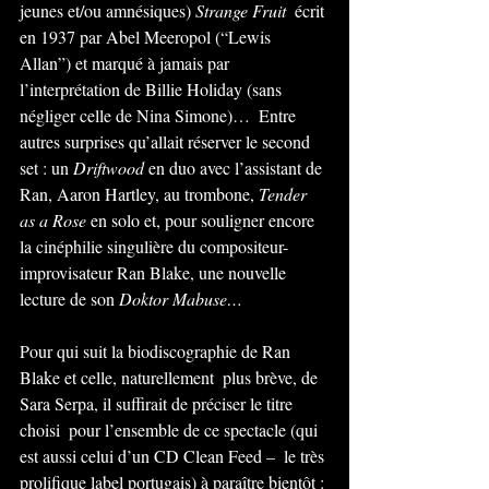
jeunes et/ou amnésiques) 
Strange Fruit
  écrit 
en 1937 par Abel Meeropol (“Lewis 
Allan”) et marqué à jamais par  
l’interprétation de Billie Holiday (sans 
négliger celle de Nina Simone)…  Entre 
autres surprises qu’allait réserver le second 
set : un 
Driftwood
 en duo avec l’assistant de 
Ran, Aaron Hartley, au trombone, 
Tender 
as a Rose
 en solo et, pour souligner encore 
la cinéphilie singulière du compositeur-
improvisateur Ran Blake, une nouvelle 
lecture de son 
Doktor Mabuse…
Pour qui suit la biodiscographie de Ran 
Blake et celle, naturellement  plus brève, de 
Sara Serpa, il suffirait de préciser le titre 
choisi  pour l’ensemble de ce spectacle (qui 
est aussi celui d’un CD Clean Feed –  le très 
prolifique label portugais) à paraître bientôt : 