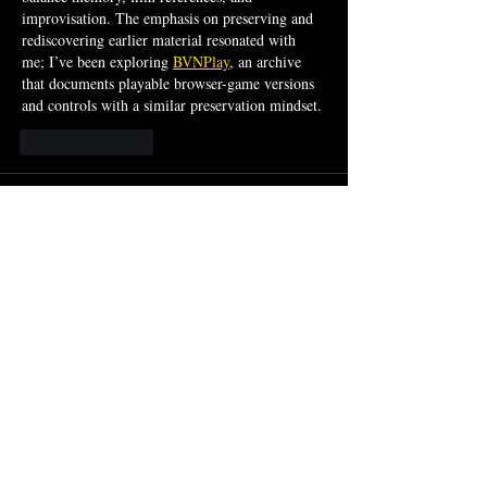
improvisation. The emphasis on preserving and 
rediscovering earlier material resonated with 
me; I’ve been exploring 
BVNPlay
, an archive 
that documents playable browser-game versions 
and controls with a similar preservation mindset.
Like
Reply
clinicalluge punishdoll
Jul 21
Familiarity with common English word 
structures allows you to identify likely answers 
much faster. Another advanced habit is tracking 
dordle
 eliminated combinations instead of just 
eliminated letters.
Like
Reply
Bao Baobao
Jun 04