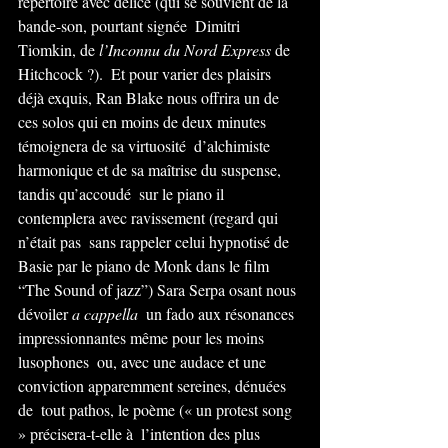
répertoire avec délice (qui se souvient de la 
bande-son, pourtant signée  Dimitri 
Tiomkin, de
 l’Inconnu du Nord Express
 de 
Hitchcock ?).  Et pour varier des plaisirs 
déjà exquis, Ran Blake nous offrira un de  
ces solos qui en moins de deux minutes 
témoignera de sa virtuosité  d’alchimiste 
harmonique et de sa maîtrise du suspense, 
tandis qu’accoudé  sur le piano il 
contemplera avec ravissement (regard qui 
n’était pas  sans rappeler celui hypnotisé de 
Basie par le piano de Monk dans le film  
“The Sound of jazz”) Sara Serpa osant nous 
dévoiler 
a cappella
  un fado aux résonances 
impressionnantes même pour les moins 
lusophones  ou, avec une audace et une 
conviction apparemment sereines, dénuées 
de  tout pathos, le poème (« un protest song 
» précisera-t-elle à  l’intention des plus 